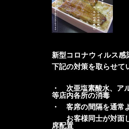
新型コロナウィルス感
下記の対策を取らせて
・ 次亜塩素酸水、ア
等店内各所の消毒
・ 客席の間隔を通常
お客様同士が対面し
席配置