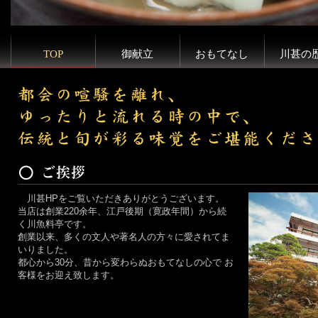
TOP
御献立
おもてなし
川甚の
川甚HPをご覧いただきありがとうございます。
当店は創業220余年、江戸後期（寛政年間）から続
く川魚料亭です。
創業以来、多くの文人や著名人の方々に愛されてま
いりました。
都心から30分、昔から変わらぬおもてなしの心で お
客様をお迎え致します。