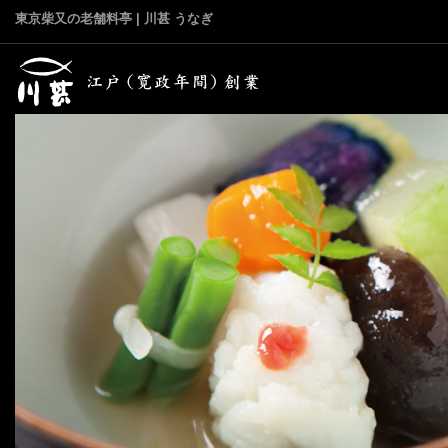
東京柴又の老舗料亭 | 川甚 うなぎ